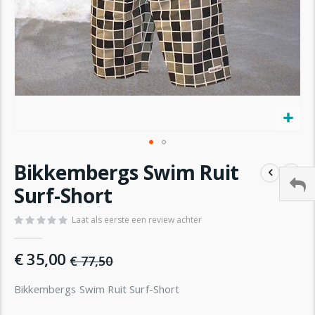
Ga
Bikkembergs Swim Ruit
naar
het
Surf-Short
begin
van
Laat als eerste een review achter
de
afbeeldingen-
€ 35,00
gallerij
€ 77,50
Bikkembergs Swim Ruit Surf-Short