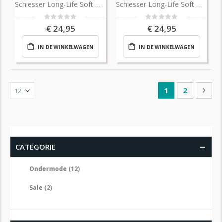
Schiesser Long-Life Soft Micro Slip
Schiesser Long-Life Soft Micro Slip
Rating:
Rating:
0%
0%
€ 24,95
€ 24,95
IN DE WINKELWAGEN
IN DE WINKELWAGEN
Pagina
U lees momente
Pagina
Pagi
Vol
1
2
CATEGORIE
producten
Ondermode
12
producten
Sale
2