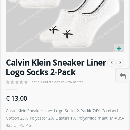
Ga
Calvin Klein Sneaker Liner
naar
het
Logo Socks 2-Pack
begin
van
Laat als eerste een review achter
de
afbeeldingen-
€ 13,00
gallerij
Calvin Klein Sneaker Liner Logo Socks 2-Packk 74% Combed
Cotton 23% Polyester 2% Elastan 1% Polyamide maat: M = 39-
42 ; L = 43-46