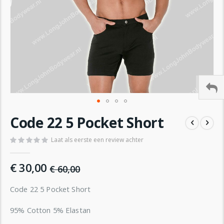
Ga
Code 22 5 Pocket Short
naar
het
Laat als eerste een review achter
begin
van
de
€ 30,00
€ 60,00
afbeeldingen-
gallerij
Code 22 5 Pocket Short
95% Cotton 5% Elastan