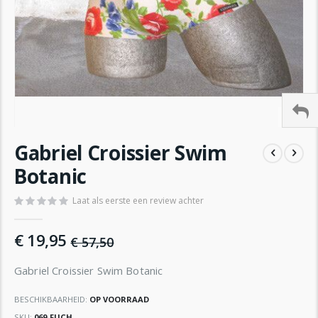
Ga
Gabriel Croissier Swim
naar
het
Botanic
begin
van
Laat als eerste een review achter
de
afbeeldingen-
€ 19,95
gallerij
€ 57,50
Gabriel Croissier Swim Botanic
BESCHIKBAARHEID:
OP VOORRAAD
SKU
069-FUCH