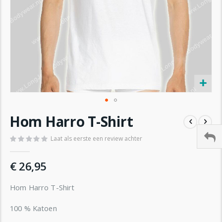
Ga
Hom Harro T-Shirt
naar
het
Laat als eerste een review achter
begin
van
de
€ 26,95
afbeeldingen-
gallerij
Hom Harro T-Shirt
100 % Katoen