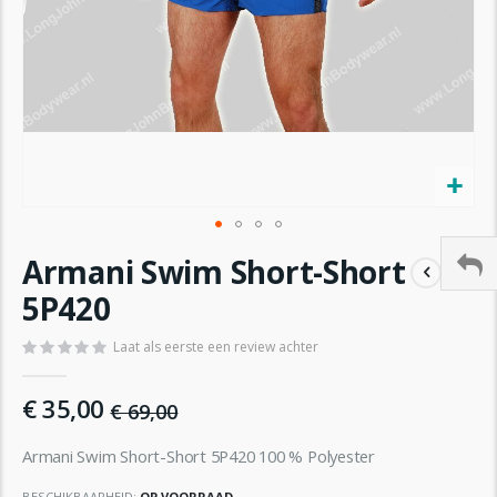
Ga
Armani Swim Short-Short
naar
het
5P420
begin
van
Laat als eerste een review achter
de
afbeeldingen-
€ 35,00
gallerij
€ 69,00
Armani Swim Short-Short 5P420 100 % Polyester
BESCHIKBAARHEID:
OP VOORRAAD