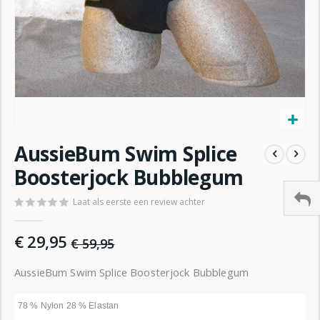
Ga
AussieBum Swim Splice
naar
het
Boosterjock Bubblegum
begin
van
Laat als eerste een review achter
de
afbeeldingen-
€ 29,95
gallerij
€ 59,95
AussieBum Swim Splice Boosterjock Bubblegum
78 % Nylon 28 % Elastan