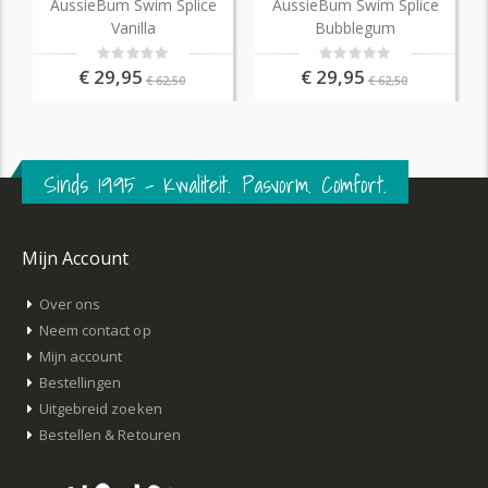
AussieBum Swim Splice
AussieBum Swim Splice
Vanilla
Bubblegum
Rating:
Rating:
0%
0%
€ 29,95
€ 29,95
€ 62,50
€ 62,50
Sinds 1995 – Kwaliteit. Pasvorm. Comfort.
Mijn Account
Over ons
Neem contact op
Mijn account
Bestellingen
Uitgebreid zoeken
Bestellen & Retouren