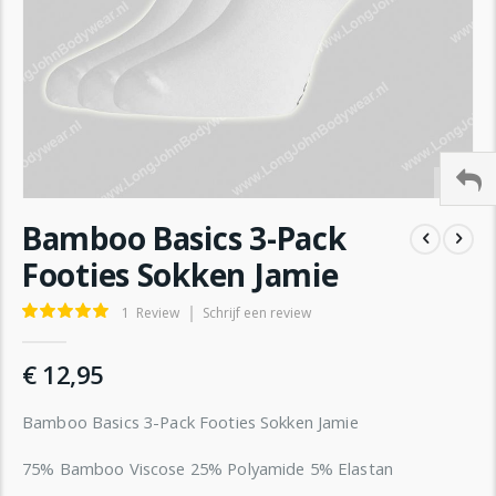
Ga
Bamboo Basics 3-Pack
naar
het
Footies Sokken Jamie
begin
van
Waardering:
1
Review
Schrijf een review
de
100
100
% of
afbeeldingen-
€ 12,95
gallerij
Bamboo Basics 3-Pack Footies Sokken Jamie
75% Bamboo Viscose 25% Polyamide 5% Elastan