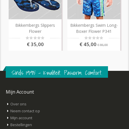
Bikkembergs Slippers
Bikkembergs Swim Long-
Flower
Boxer Flower P341
Rating:
Rating:
0%
0%
€ 35,00
€ 45,00
€ 86,00
Sinds 1995 – Kwaliteit. Pasvorm. Comfort.
Mijn Account
Over ons
Neem contact op
Mijn account
Bestellingen