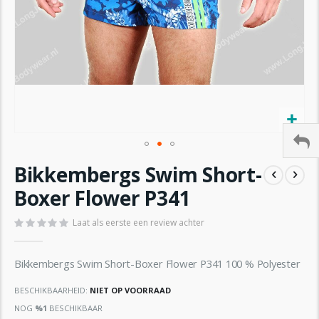
Ga
Bikkembergs Swim Short-
naar
het
Boxer Flower P341
begin
van
Laat als eerste een review achter
de
afbeeldingen-
gallerij
Bikkembergs Swim Short-Boxer Flower P341 100 % Polyester
BESCHIKBAARHEID:
NIET OP VOORRAAD
NOG
%1
BESCHIKBAAR