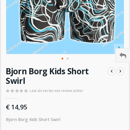
Ga
Bjorn Borg Kids Short
naar
het
Swirl
begin
van
Laat als eerste een review achter
de
afbeeldingen-
€ 14,95
gallerij
Bjorn Borg Kids Short Swirl