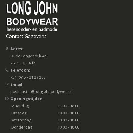
Contact Gegevens
Adres:
Oude Langendijk 4a
2611 GK Delft
Telefoon:
+31 (0)15 - 21 29 200
E-mail:
postmaster@longjohnbodywear.nl
Openingstijden:
Maandag
13.00 - 18.00
Dinsdag
10.00 - 18.00
Woensdag
10.00 - 18.00
Donderdag
10.00 - 18.00