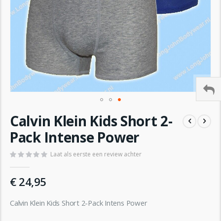
Ga
Calvin Klein Kids Short 2-
naar
het
Pack Intense Power
begin
van
Laat als eerste een review achter
de
afbeeldingen-
€ 24,95
gallerij
Calvin Klein Kids Short 2-Pack Intens Power