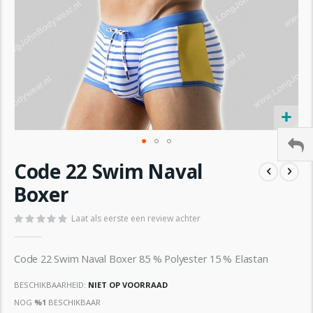
Ga
Code 22 Swim Naval
naar
het
Boxer
begin
van
Laat als eerste een review achter
de
afbeeldingen-
gallerij
Code 22 Swim Naval Boxer 85 % Polyester 15 % Elastan
BESCHIKBAARHEID:
NIET OP VOORRAAD
NOG
%1
BESCHIKBAAR