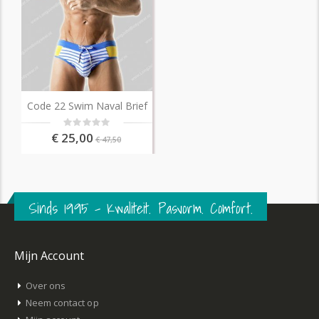
Code 22 Swim Naval Brief
Rating:
0%
€ 25,00
€ 47,50
Sinds 1995 – Kwaliteit. Pasvorm. Comfort.
Mijn Account
Over ons
Neem contact op