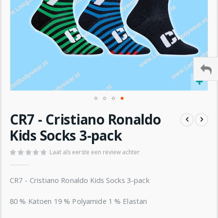
Ga
CR7 - Cristiano Ronaldo
naar
het
Kids Socks 3-pack
begin
van
Laat als eerste een review achter
de
afbeeldingen-
gallerij
CR7 - Cristiano Ronaldo Kids Socks 3-pack
80 % Katoen 19 % Polyamide 1 % Elastan