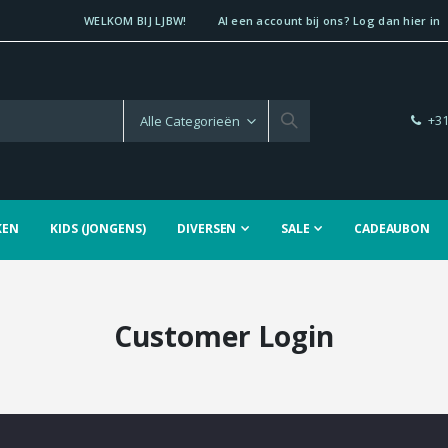
WELKOM BIJ LJBW!
Al een account bij ons? Log dan hier in
+31
KEN
KIDS (JONGENS)
DIVERSEN
SALE
CADEAUBON
Customer Login