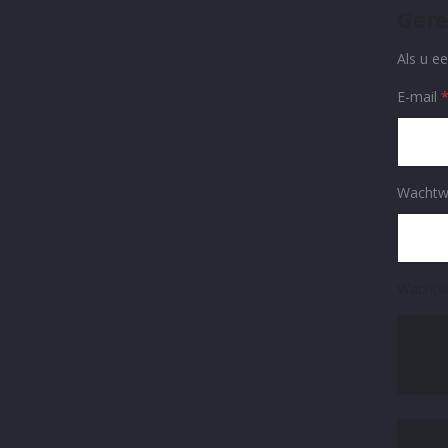
Gere
Als u e
E-mail
Wachtw
Wachtw