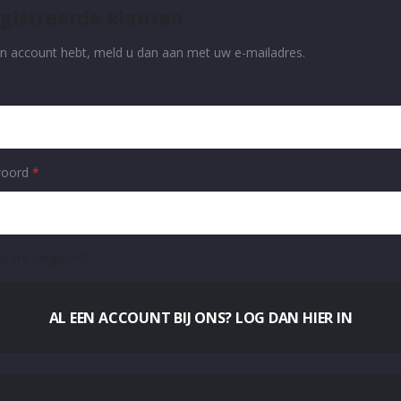
gistreerde klanten
en account hebt, meld u dan aan met uw e-mailadres.
oord
oord vergeten?
AL EEN ACCOUNT BIJ ONS? LOG DAN HIER IN