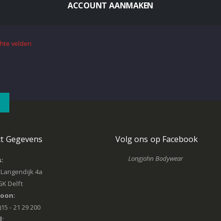
ACCOUNT AANMAKEN
ct Gegevens
Volg ons op Facebook
Longjohn Bodywear
:
Langendijk 4a
GK Delft
foon:
)15 - 21 29 200
l: