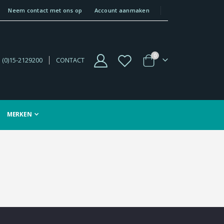
Neem contact met ons op
Account aanmaken
producten
0
 (0)15-2129200
CONTACT
Winkelwagen
MERKEN