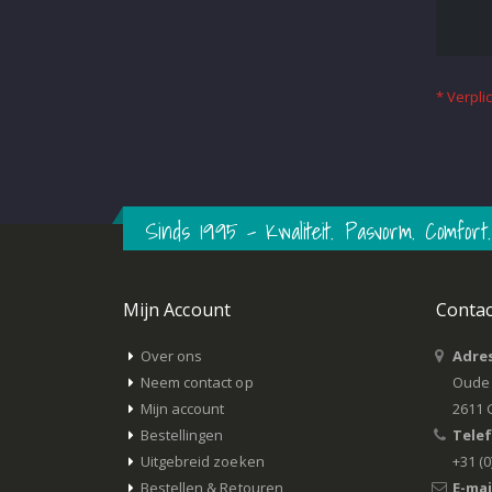
Sinds 1995 – Kwaliteit. Pasvorm. Comfort.
Mijn Account
Conta
Over ons
Adres
Neem contact op
Oude 
Mijn account
2611 
Bestellingen
Tele
Uitgebreid zoeken
+31 (0
Bestellen & Retouren
E-mai