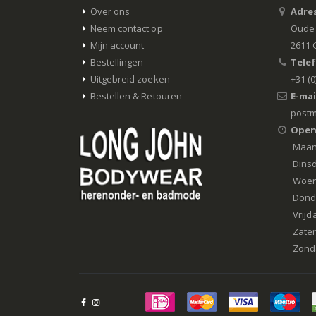
Over ons
Adres
Neem contact op
Oude 
Mijn account
2611 
Bestellingen
Tele
Uitgebreid zoeken
+31 (0
Bestellen & Retouren
E-mai
postm
Open
Maa
Dins
Woe
Dond
Vrijd
Zate
Zond