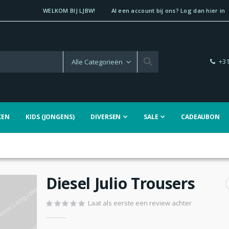
WELKOM BIJ LJBW!
Al een account bij ons? Log dan hier in
+31
KEN
KIDS (JONGENS)
DIVERSEN
SALE
CADEAUBON
Diesel Julio Trousers
Laat als eerste een review achter