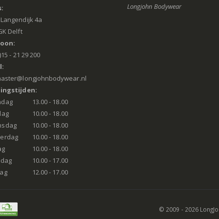
Longjohn Bodywear
:
Langendijk 4a
GK Delft
foon:
)15 - 21 29 200
l:
aster@longjohnbodywear.nl
ingstijden:
ndag
13.00 - 18.00
dag
10.00 - 18.00
nsdag
10.00 - 18.00
erdag
10.00 - 18.00
ag
10.00 - 18.00
rdag
10.00 - 17.00
ag
12.00 - 17.00
© 2009 - 2026 LongJ