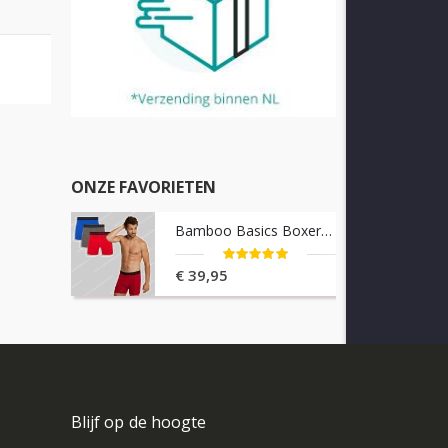
ONZE FAVORIETEN
Bamboo Basics Boxershorts 3-pack Rico
Waardering:
100%
€ 39,95
Blijf op de hoogte