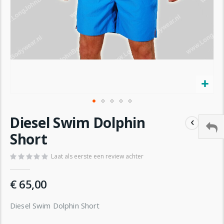
Ga
Diesel Swim Dolphin
naar
het
Short
begin
van
Laat als eerste een review achter
de
afbeeldingen-
€ 65,00
gallerij
Diesel Swim Dolphin Short