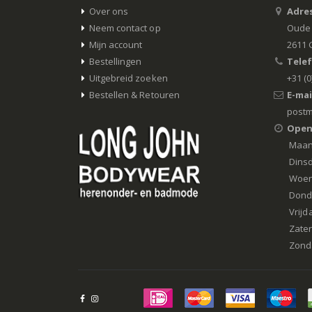
Over ons
Adres
Neem contact op
Oude 
Mijn account
2611 
Bestellingen
Tele
Uitgebreid zoeken
+31 (0
Bestellen & Retouren
E-mai
postm
Open
Maa
Dins
Woe
Dond
Vrijd
Zate
Zond