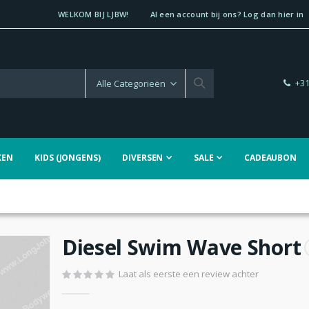
WELKOM BIJ LJBW!
Al een account bij ons? Log dan hier in
+31
KEN
KIDS (JONGENS)
DIVERSEN
SALE
CADEAUBON
Diesel Swim Wave Short
Laat als eerste een review achter