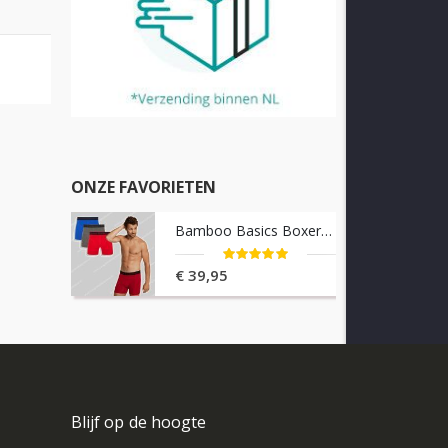
ONZE FAVORIETEN
Bamboo Basics Boxershorts 3-pack Rico
Waardering:
100%
€ 39,95
Blijf op de hoogte