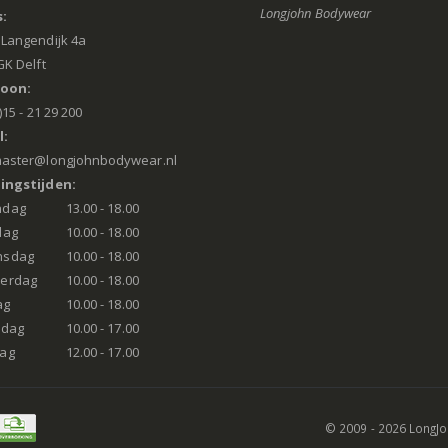
Longjohn Bodywear
:
Langendijk 4a
GK Delft
foon:
)15 - 21 29 200
l:
aster@longjohnbodywear.nl
ingstijden:
ndag
13.00 - 18.00
dag
10.00 - 18.00
nsdag
10.00 - 18.00
erdag
10.00 - 18.00
ag
10.00 - 18.00
rdag
10.00 - 17.00
ag
12.00 - 17.00
© 2009 - 2026 LongJ