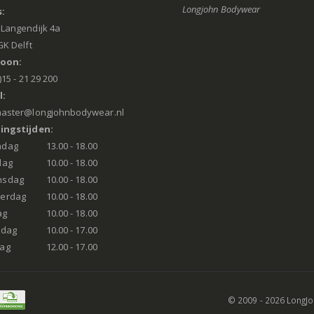
Longjohn Bodywear
:
Langendijk 4a
GK Delft
foon:
)15 - 21 29 200
l:
aster@longjohnbodywear.nl
ingstijden:
ndag
13.00 - 18.00
dag
10.00 - 18.00
nsdag
10.00 - 18.00
erdag
10.00 - 18.00
ag
10.00 - 18.00
rdag
10.00 - 17.00
ag
12.00 - 17.00
© 2009 - 2026 LongJ