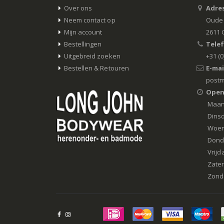
Over ons
Adres
Neem contact op
Oude 
Mijn account
2611 
Bestellingen
Tele
Uitgebreid zoeken
+31 (0
Bestellen & Retouren
E-mai
postm
Open
Maa
Dins
Woe
Dond
Vrijd
Zate
Zond