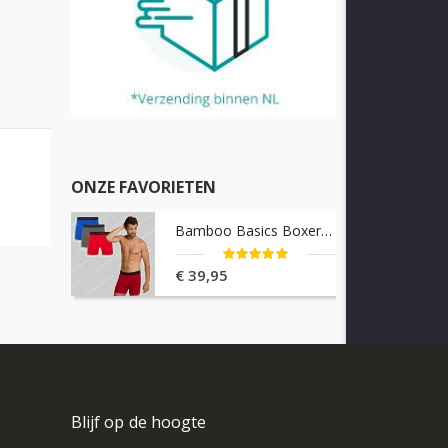
ONZE FAVORIETEN
Bamboo Basics Boxershorts 3-pack Rico
Waardering:
100%
€ 39,95
Blijf op de hoogte