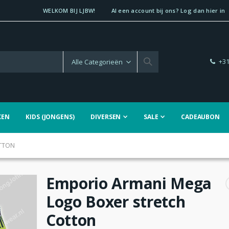
WELKOM BIJ LJBW!
Al een account bij ons? Log dan hier in
+31
KEN
KIDS (JONGENS)
DIVERSEN
SALE
CADEAUBON
OTTON
Emporio Armani Mega
Logo Boxer stretch
Cotton