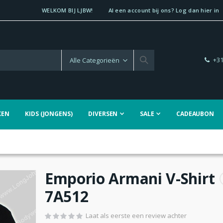
WELKOM BIJ LJBW!
Al een account bij ons? Log dan hier in
+31
KEN
KIDS (JONGENS)
DIVERSEN
SALE
CADEAUBON
Emporio Armani V-Shirt
7A512
Laat als eerste een review achter