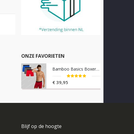
ONZE FAVORIETEN
Bamboo Basics Boxershorts 3-pack Rico
Waardering:
100%
€ 39,95
Blijf op de hoogte