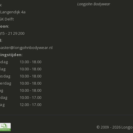
Longjohn Bodywear
:
Langendijk 4a
GK Delft
foon:
)15 - 21 29 200
l:
aster@longjohnbodywear.nl
ingstijden:
ndag
13.00 - 18.00
dag
10.00 - 18.00
nsdag
10.00 - 18.00
erdag
10.00 - 18.00
ag
10.00 - 18.00
rdag
10.00 - 17.00
ag
12.00 - 17.00
© 2009 - 2026 LongJ