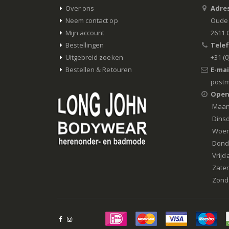
Over ons
Adres
Neem contact op
Oude 
Mijn account
2611 
Bestellingen
Tele
Uitgebreid zoeken
+31 (0
Bestellen & Retouren
E-mai
postm
Open
Maa
Dins
Woe
Dond
Vrijd
Zate
Zond