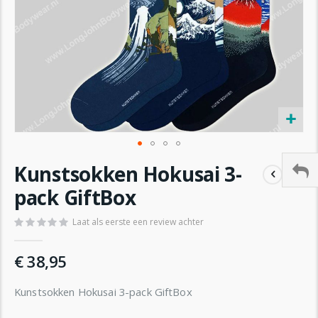
Ga
Kunstsokken Hokusai 3-
naar
het
pack GiftBox
begin
van
Laat als eerste een review achter
de
afbeeldingen-
€ 38,95
gallerij
Kunstsokken Hokusai 3-pack GiftBox