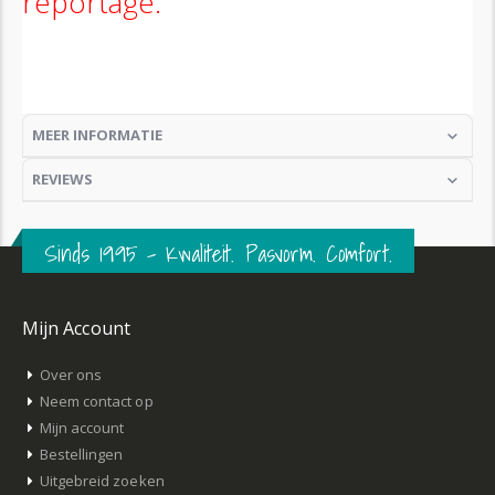
reportage.
(U vindt dit item geheel onder aan de pagina)
MEER INFORMATIE
REVIEWS
Sinds 1995 – Kwaliteit. Pasvorm. Comfort.
Mijn Account
Over ons
Neem contact op
Mijn account
Bestellingen
Uitgebreid zoeken