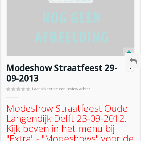
Ga
Modeshow Straatfeest 29-
naar
het
09-2013
begin
van
Laat als eerste een review achter
de
afbeeldingen-
Modeshow Straatfeest Oude
gallerij
Langendijk Delft 23-09-2012.
Kijk boven in het menu bij
"Extra" - "Modeshows" voor de