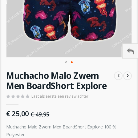
Ga
Muchacho Malo Zwem
naar
het
Men BoardShort Explore
begin
van
Laat als eerste een review achter
de
afbeeldingen-
€ 25,00
gallerij
€ 49,95
Muchacho Malo Zwem Men BoardShort Explore 100 %
Polyester