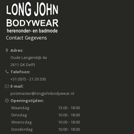
Contact Gegevens
Adres:
Oude Langendijk 4a
2611 GK Delft
Telefoon:
+31 (0)15 - 21 29 200
E-mail:
postmaster@longjohnbodywear.nl
Openingstijden:
Maandag
13.00 - 18.00
Dinsdag
10.00 - 18.00
Woensdag
10.00 - 18.00
Donderdag
10.00 - 18.00