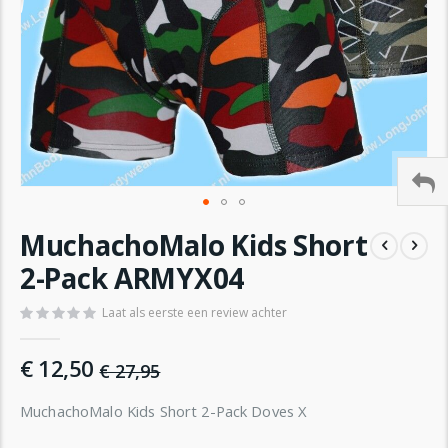
Ga
MuchachoMalo Kids Short
naar
het
2-Pack ARMYX04
begin
van
Laat als eerste een review achter
de
afbeeldingen-
€ 12,50
gallerij
€ 27,95
MuchachoMalo Kids Short 2-Pack Doves X