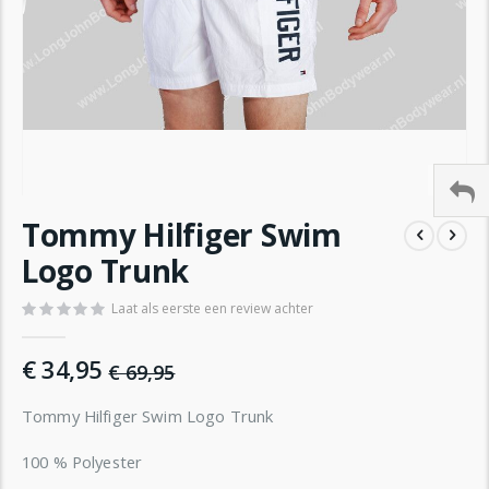
Ga
Tommy Hilfiger Swim
naar
het
Logo Trunk
begin
van
Laat als eerste een review achter
de
afbeeldingen-
€ 34,95
gallerij
€ 69,95
Tommy Hilfiger Swim Logo Trunk
100 % Polyester