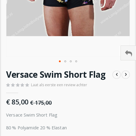
Ga
Versace Swim Short Flag
naar
het
Laat als eerste een review achter
begin
van
de
€ 85,00
€ 175,00
afbeeldingen-
gallerij
Versace Swim Short Flag
80 % Polyamide 20 % Elastan