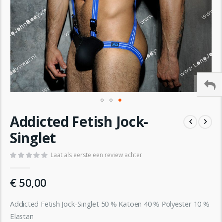
Ga
Addicted Fetish Jock-
naar
het
Singlet
begin
van
Laat als eerste een review achter
de
afbeeldingen-
€ 50,00
gallerij
Addicted Fetish Jock-Singlet 50 % Katoen 40 % Polyester 10 %
Elastan